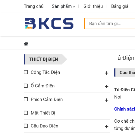
Trang chủ
Sản phẩm
Giới thiệu
Bảng giá
Tủ Điện
THIẾT BỊ ĐIỆN
Công Tắc Điện
Các th
Ổ Cắm Điện
Tủ Điện 
Nơi.
Phích Cắm Điện
Chính sác
Mặt Thiết Bị
Cơ chế ch
Cầu Dao Điện
từng dự án