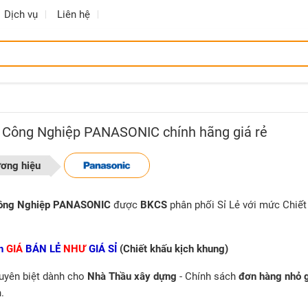
Dịch vụ
Liên hệ
 Công Nghiệp PANASONIC chính hãng giá rẻ
ương hiệu
Công Nghiệp PANASONIC
được
BKCS
phân phối Sỉ Lẻ với mức Chiết
h
GIÁ
BÁN LẺ
NHƯ
GIÁ SỈ
(Chiết khấu kịch khung)
uyên biệt dành cho
Nhà Thầu xây dựng
- Chính sách
đơn hàng nhỏ 
.