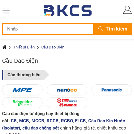
Tìm kiếm
Thiết Bị Điện
Cầu Dao Điện
Cầu Dao Điện
Các thương hiệu
Cầu dao điện tự động hay thiết bị đóng
cắt:
CB
,
MCB
,
MCCB
,
RCCB
,
RCBO
,
ELCB
,
Cầu Dao Kín Nước
(Isolator)
,
cầu dao chống sét
chính hãng, giá rẻ, chiết khấu cao