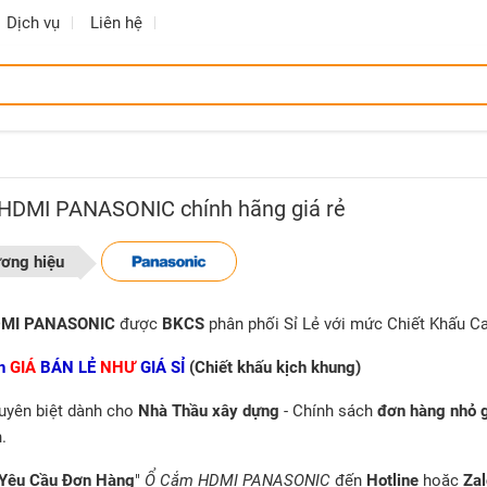
Dịch vụ
Liên hệ
HDMI PANASONIC chính hãng giá rẻ
ương hiệu
DMI PANASONIC
được
BKCS
phân phối Sỉ Lẻ với mức Chiết Khấu Ca
h
GIÁ
BÁN LẺ
NHƯ
GIÁ SỈ
(Chiết khấu kịch khung)
uyên biệt dành cho
Nhà Thầu xây dựng
- Chính sách
đơn hàng nhỏ 
.
Yêu Cầu Đơn Hàng
"
Ổ Cắm HDMI PANASONIC
đến
Hotline
hoặc
Zal