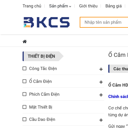
Trang chủ
Sản phẩm
Giới thiệu
Bảng giá
Ổ Cắm 
THIẾT BỊ ĐIỆN
Công Tắc Điện
Các th
Ổ Cắm Điện
Ổ Cắm H
Phích Cắm Điện
Chính sác
Mặt Thiết Bị
Cơ chế ch
từng dự án
Cầu Dao Điện
Gửi ngay "