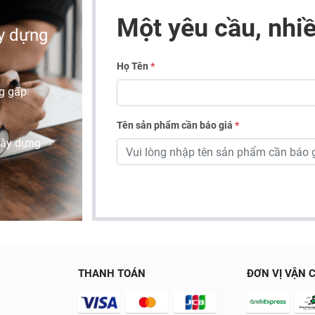
Một yêu cầu, nhiề
ây dựng
Họ Tên
*
g gấp
Tên sản phẩm cần báo giá
*
xây dựng
THANH TOÁN
ĐƠN VỊ VẬN 