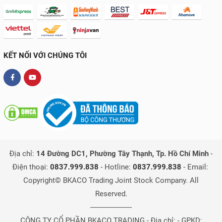
KẾT NỐI VỚI CHÚNG TÔI
Địa chỉ:
14 Đường DC1, Phường Tây Thạnh, Tp. Hồ Chí Minh
-
Điện thoại:
0837.999.838
-
Hotline:
0837.999.838
-
Email:
Copyright© BKACO Trading Joint Stock Company. All
Reserved.
---------------------
CÔNG TY CỔ PHẦN BKACO TRADING - Địa chỉ:
- GPKD: