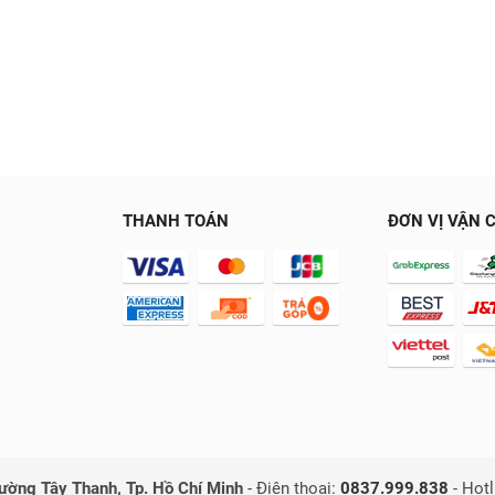
THANH TOÁN
ĐƠN VỊ VẬN 
ờng Tây Thạnh, Tp. Hồ Chí Minh
-
Điện thoại:
0837.999.838
-
Hotl